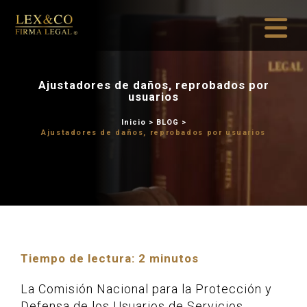
Ajustadores de daños, 
usuarios
Inicio
>
BLOG
Ajustadores de daños, reprob
Tiempo de lectura:
2
minutos
La Comisión Nacional para la Protección y
Defensa de los Usuarios de Servicios