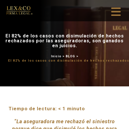
El 82% de los casos con disi
rechazados por las asegura
en juicios.
Inicio
>
BLOG
El 82% de los casos con disimulac
Tiempo de lectura:
< 1
minuto
“La aseguradora me rechazó el siniestro
porque dice que disimulé los hechos para