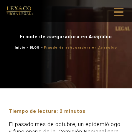
Fraude de aseguradora
Inicio
>
BLOG
>
Fraude de asegu
Tiempo de lectura:
2
minutos
El pasado mes de octubre, un epidemiólogo
y funcionario de la Comisión Nacional para